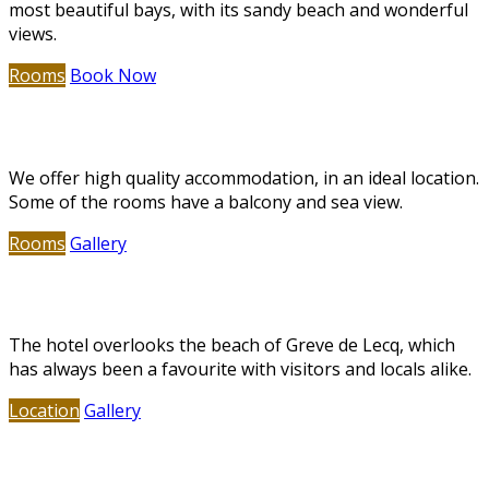
most beautiful bays, with its sandy beach and wonderful
views.
Rooms
Book Now
Deluxe Accommodation
We offer high quality accommodation, in an ideal location.
Some of the rooms have a balcony and sea view.
Rooms
Gallery
Greve de Lecq Beach
The hotel overlooks the beach of Greve de Lecq, which
has always been a favourite with visitors and locals alike.
Location
Gallery
Restaurant & Bar