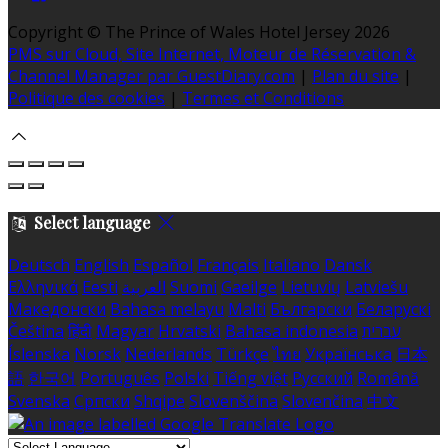
Copyright ©
The Prince of Wales Hotel Jersey 2026
PMS sur Cloud, Site Internet, Moteur de Réservation &
Channel Manager par GuestDiary.com
|
Plan du site
|
Politique des cookies
|
Termes et Conditions
Select language
Deutsch
English
Español
Français
Italiano
Dansk
Ελληνικά
Eesti
العربية
Suomi
Gaeilge
Lietuvių
Latviešu
Македонски
Bahasa melayu
Malti
Български
Беларускі
Čeština
हिंदी
Magyar
Hrvatski
Bahasa indonesia
עברית
Íslenska
Norsk
Nederlands
Türkçe
ไทย
Українська
日本
語
한국어
Português
Polski
Tiếng việt
Русский
Română
Svenska
Српски
Shqipe
Slovenščina
Slovenčina
中文